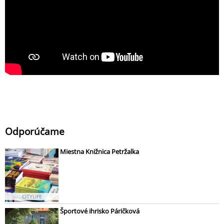
Odporúčame
Miestna Knižnica Petržalka
CITYLIFE
Športové ihrisko Páričková