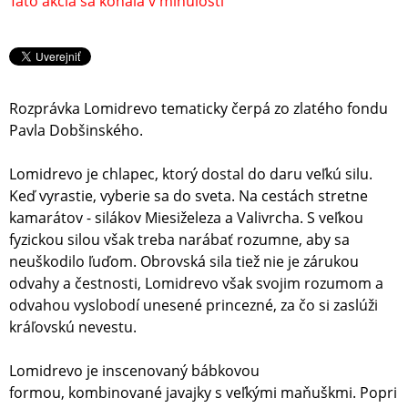
Táto akcia sa konala v minulosti
Rozprávka Lomidrevo tematicky čerpá zo zlatého fondu
Pavla Dobšinského.
Lomidrevo je chlapec, ktorý dostal do daru veľkú silu.
Keď vyrastie, vyberie sa do sveta. Na cestách stretne
kamarátov - silákov Miesiželeza a Valivrcha. S veľkou
fyzickou silou však treba narábať rozumne, aby sa
neuškodilo ľuďom. Obrovská sila tiež nie je zárukou
odvahy a čestnosti, Lomidrevo však svojim rozumom a
odvahou vyslobodí unesené princezné, za čo si zaslúži
kráľovskú nevestu.
Lomidrevo je inscenovaný bábkovou
formou, kombinované javajky s veľkými maňuškmi. Popri