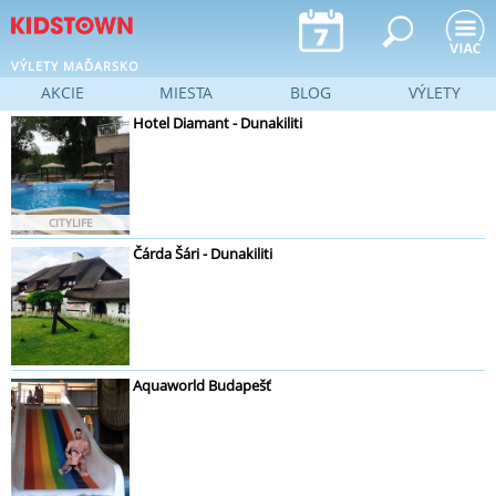
Jump to navigation
VÝLETY MAĎARSKO
AKCIE
MIESTA
BLOG
VÝLETY
Hotel Diamant - Dunakiliti
CITYLIFE
Čárda Šári - Dunakiliti
Aquaworld Budapešť