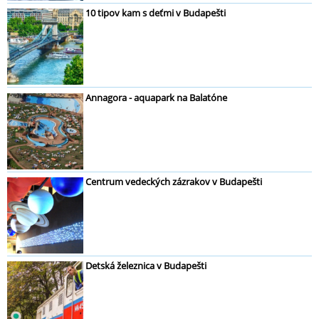
10 tipov kam s deťmi v Budapešti
Annagora - aquapark na Balatóne
Centrum vedeckých zázrakov v Budapešti
Detská železnica v Budapešti