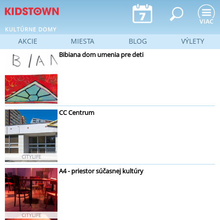
Jump to navigation
KULTÚRNE DOMY
AKCIE
MIESTA
BLOG
VÝLETY
Bibiana dom umenia pre deti
CC Centrum
CITYLIFE
A4 - priestor súčasnej kultúry
CITYLIFE