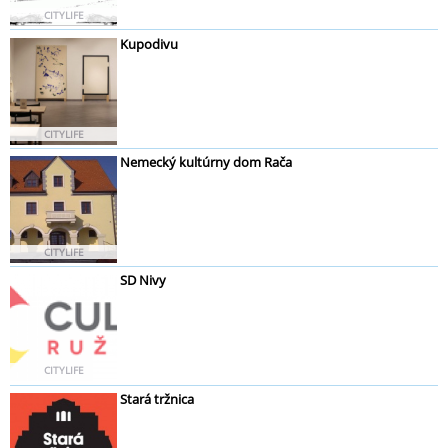
CITYLIFE
Kupodivu
CITYLIFE
Nemecký kultúrny dom Rača
CITYLIFE
SD Nivy
CITYLIFE
Stará tržnica