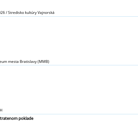
026 / Stredisko kultúry Vajnorská
zeum mesta Bratislavy (MMB)
OH
stratenom poklade