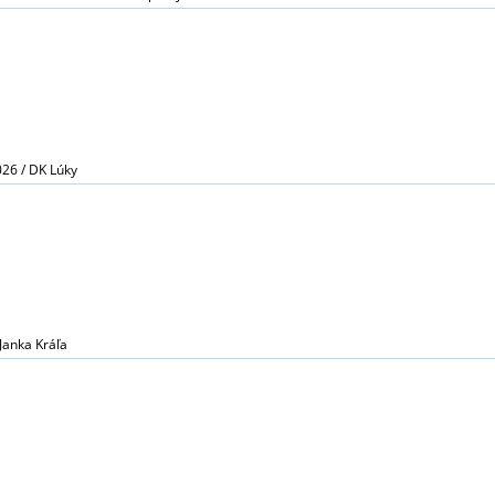
026 / DK Lúky
 Janka Kráľa