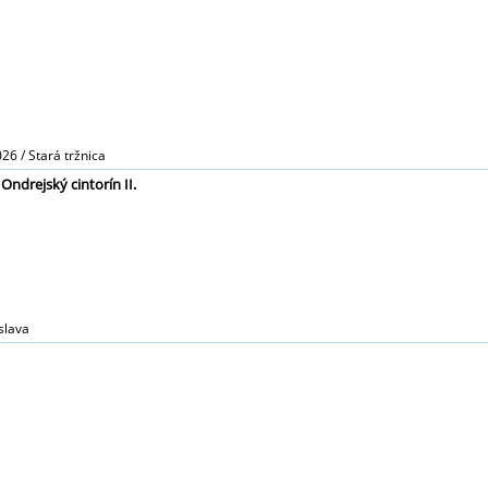
26 / Stará tržnica
ndrejský cintorín II.
slava