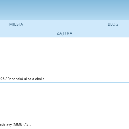
Jump to navigation
MIESTA
BLOG
ZAJTRA
026 / Panenská ulica a okolie
islavy (MMB) / S...