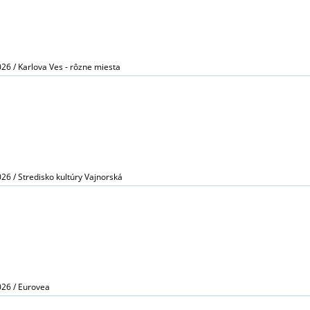
026 / Karlova Ves - rôzne miesta
026 / Stredisko kultúry Vajnorská
026 / Eurovea