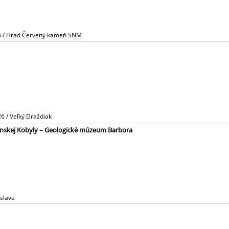
26 / Hrad Červený kameň SNM
26 / Veľký Draždiak
vínskej Kobyly – Geologické múzeum Barbora
islava