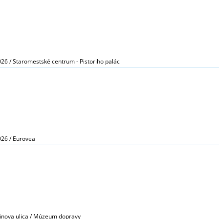
026 / Staromestské centrum - Pistoriho palác
026 / Eurovea
binova ulica / Múzeum dopravy