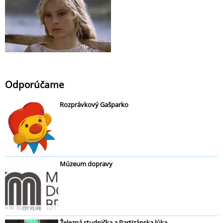
Odporúčame
Rozprávkový Gašparko
Múzeum dopravy
CITYLIFE
Železná studnička a Partizánska lúka