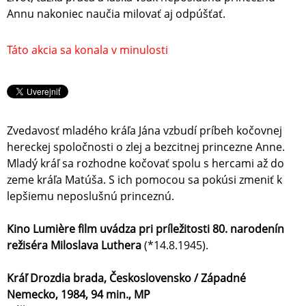
Annu nakoniec naučia milovať aj odpúšťať.
Táto akcia sa konala v minulosti
Zvedavosť mladého kráľa Jána vzbudí príbeh kočovnej
hereckej spoločnosti o zlej a bezcitnej princezne Anne.
Mladý kráľ sa rozhodne kočovať spolu s hercami až do
zeme kráľa Matúša. S ich pomocou sa pokúsi zmeniť k
lepšiemu neposlušnú princeznú.
Kino Lumière film uvádza pri príležitosti 80. narodenín
režiséra Miloslava Luthera
(*14.8.1945).
Kráľ Drozdia brada, Československo / Západné
Nemecko, 1984, 94 min., MP