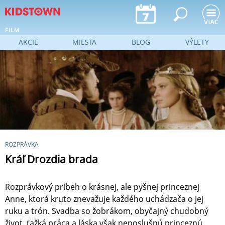
Jump to navigation
FILM
AKCIE
MIESTA
BLOG
VÝLETY
ROZPRÁVKA
Kráľ Drozdia brada
Rozprávkový príbeh o krásnej, ale pyšnej princeznej
Anne, ktorá kruto znevažuje každého uchádzača o jej
ruku a trón. Svadba so žobrákom, obyčajný chudobný
život, ťažká práca a láska však neposlušnú princeznú