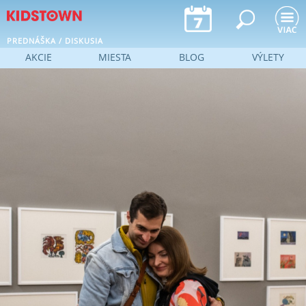
Jump to navigation
PREDNÁŠKA / DISKUSIA
AKCIE
MIESTA
BLOG
VÝLETY