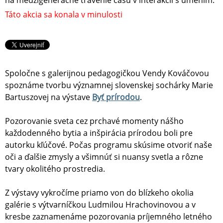
na medzigeneračné trávenie času v interakcii s umením.
Táto akcia sa konala v minulosti
Spoločne s galerijnou pedagogičkou Vendy Kováčovou
spoznáme tvorbu významnej slovenskej sochárky Marie
Bartuszovej na výstave
Byť prírodou
.
Pozorovanie sveta cez prchavé momenty nášho
každodenného bytia a inšpirácia prírodou boli pre
autorku kľúčové. Počas programu skúsime otvoriť naše
oči a ďalšie zmysly a všimnúť si nuansy svetla a rôzne
tvary okolitého prostredia.
Z výstavy vykročíme priamo von do blízkeho okolia
galérie s výtvarníčkou Ludmilou Hrachovinovou a v
kresbe zaznamenáme pozorovania príjemného letného