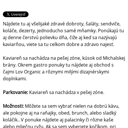
Nájdete tu aj všelijaké zdravé dobroty, šaláty, sendviče,
koláče, dezerty, jednoducho samé mňamky. Ponúkajú tu
aj denne čerstvú polievku dňa, čiže aj keď sa nazývajú
kaviarňou, viete sa tu celkom dobre a zdravo najesť.
Kaviareň sa nachádza na pešej zóne, kúsok od Michalskej
brány. Okrem gastro ponuky tu nájdete aj obchod s
čajmi Lov Organic a rôznymi milými dizajnérskymi
doplnkami.
Parkovanie:
Kaviareň sa nachádza v pešej zóne.
Možnosti:
Môžete sa sem vybrať nielen na dobrú kávu,
ale pokojne aj na raňajky, obed, brunch, alebo sladký
koláčik.. V ponuke nájdete aj palacinky či rôzne kaše
alebo mliečnu ryžu. Ak sa sem vyberiete kočíkom, pri