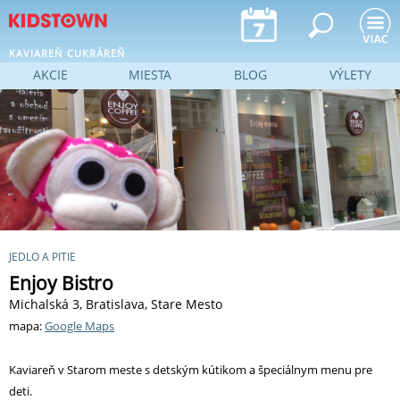
Jump to navigation
KAVIAREŇ
CUKRÁREŇ
AKCIE
MIESTA
BLOG
VÝLETY
JEDLO A PITIE
Enjoy Bistro
Michalská 3, Bratislava, Stare Mesto
mapa:
Google Maps
Kaviareň v Starom meste s detským kútikom a špeciálnym menu pre
deti.