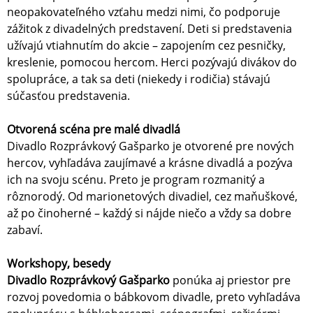
neopakovateľného vzťahu medzi nimi, čo podporuje
zážitok z divadelných predstavení. Deti si predstavenia
užívajú vtiahnutím do akcie – zapojením cez pesničky,
kreslenie, pomocou hercom. Herci pozývajú divákov do
spolupráce, a tak sa deti (niekedy i rodičia) stávajú
súčasťou predstavenia.
Otvorená scéna pre malé divadlá
Divadlo Rozprávkový Gašparko je otvorené pre nových
hercov, vyhľadáva zaujímavé a krásne divadlá a pozýva
ich na svoju scénu. Preto je program rozmanitý a
rôznorodý. Od marionetových divadiel, cez maňuškové,
až po činoherné – každý si nájde niečo a vždy sa dobre
zabaví.
Workshopy, besedy
Divadlo Rozprávkový Gašparko
ponúka aj priestor pre
rozvoj povedomia o bábkovom divadle, preto vyhľadáva