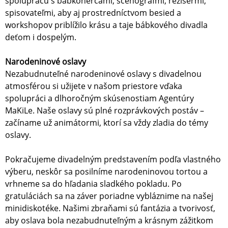
spoluprácu s bábkohercami, scénografmi, režisérmi,
spisovateľmi, aby aj prostredníctvom besied a
workshopov priblížilo krásu a taje bábkového divadla
deťom i dospelým.
Narodeninové oslavy
Nezabudnuteľné narodeninové oslavy s divadelnou
atmosférou si užijete v našom priestore vďaka
spolupráci a dlhoročným skúsenostiam Agentúry
MaKiLe. Naše oslavy sú plné rozprávkových postáv –
začíname už animátormi, ktorí sa vždy zladia do témy
oslavy.
Pokračujeme divadelným predstavením podľa vlastného
výberu, neskôr sa posilníme narodeninovou tortou a
vrhneme sa do hľadania sladkého pokladu. Po
gratuláciách sa na záver poriadne vybláznime na našej
minidiskotéke. Našimi zbraňami sú fantázia a tvorivosť,
aby oslava bola nezabudnuteľným a krásnym zážitkom