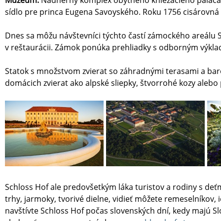
Múzeum:
Nádherný komplex obytného kniežacieho paláca, u
sídlo pre princa Eugena Savoyského. Roku 1756 cisárovná M
Dnes sa môžu návštevníci týchto častí zámockého areálu Sc
v reštaurácii. Zámok ponúka prehliadky s odborným výkla
Statok s množstvom zvierat so záhradnými terasami a bar
domácich zvierat ako alpské sliepky, štvorrohé kozy alebo 
Schloss Hof ale predovšetkým láka turistov a rodiny s deť
trhy, jarmoky, tvorivé dielne, vidieť môžete remeselníkov, i
navštívte Schloss Hof počas slovenských dní, kedy majú Sl