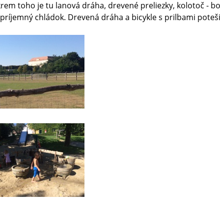
em toho je tu lanová dráha, drevené preliezky, kolotoč - bo
 príjemný chládok. Drevená dráha a bicykle s prilbami poteš