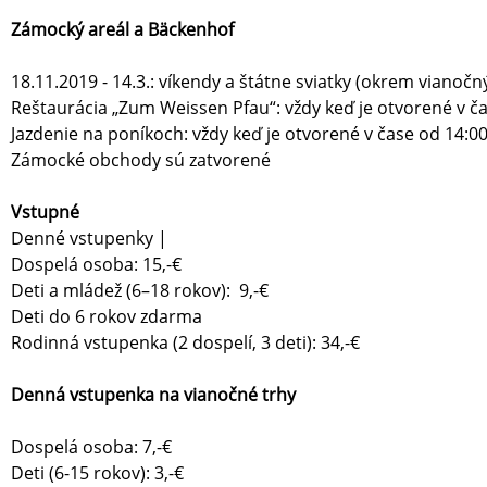
Zámocký areál a Bäckenhof
18.11.2019 - 14.3.: víkendy a štátne sviatky (okrem vianočn
Reštaurácia „Zum Weissen Pfau“: vždy keď je otvorené v ča
Jazdenie na poníkoch: vždy keď je otvorené v čase od 14:00
Zámocké obchody sú zatvorené
Vstupné
Denné vstupenky |
Dospelá osoba: 15,-€
Deti a mládež (6–18 rokov): 9,-€
Deti do 6 rokov zdarma
Rodinná vstupenka (2 dospelí, 3 deti): 34,-€
Denná vstupenka na vianočné trhy
Dospelá osoba: 7,-€
Deti (6-15 rokov): 3,-€