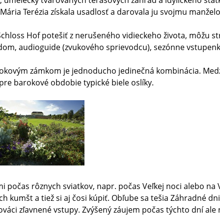
melecky tvarovaných terasových záhrad a idylického statku
ária Terézia získala usadlosť a darovala ju svojmu manželo
hloss Hof potešiť z nerušeného vidieckeho života, môžu stre
dom, audioguide (zvukového sprievodcu), sezónne vstupenk
okovým zámkom je jednoducho jedinečná kombinácia. Medzi 
pre barokové obdobie typické biele oslíky.
mi počas rôznych sviatkov, napr. počas Veľkej noci alebo na 
ch kumšt a tiež si aj čosi kúpiť. Obľube sa tešia Záhradné dni
ováci zľavnené vstupy. Zvýšený záujem počas týchto dní ale