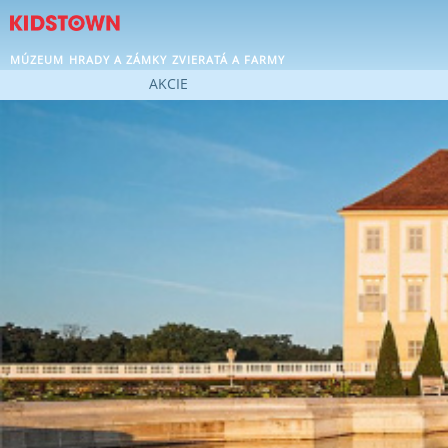
MÚZEUM
HRADY A ZÁMKY
ZVIERATÁ A FARMY
AKCIE