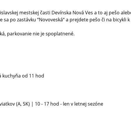
tislavskej mestskej časti Devínska Nová Ves a to aj pešo aleb
 sa po zastávku “Novoveská“ a prejdete pešo či na bicykli
ká, parkovanie nie je spoplatnené.
lá kuchyňa od 11 hod
tkov (A, SK) | 10 - 17 hod - len v letnej sezóne