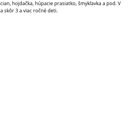
cian, hojdačka, húpacie prasiatko, šmykľavka a pod. V
ia skôr 3 a viac ročné deti.