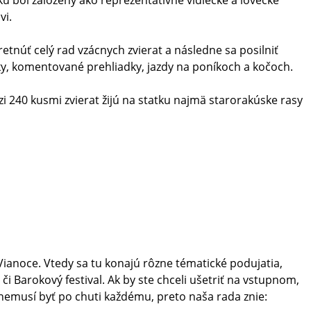
 bol založený ako reprezentatívne vidiecke a lovecké
vi.
tnúť celý rad vzácnych zvierat a následne sa posilniť
y, komentované prehliadky, jazdy na poníkoch a kočoch.
240 kusmi zvierat žijú na statku najmä starorakúske rasy
Vianoce. Vtedy sa tu konajú rôzne tématické podujatia,
 či Barokový festival. Ak by ste chceli ušetriť na vstupnom,
 nemusí byť po chuti každému, preto naša rada znie: