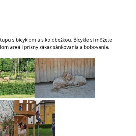
stupu s bicyklom a s kolobežkou. Bicykle si môžete
lom areáli prísny zákaz sánkovania a bobovania.