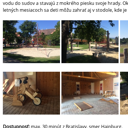
vodu do sudov a stavajú z mokrého piesku svoje hrady. Okr
letných mesiacoch sa deti môžu zahrať aj v stodole, kde je
Dostupnosť:
max. 30 minút z Bratislavy, smer Hainburg,