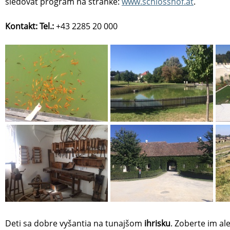
sledovať program na stránke:
www.schlosshof.at
.
Kontakt: Tel.:
+43 2285 20 000
Deti sa dobre vyšantia na tunajšom
ihrisku
. Zoberte im al