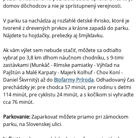
domov dôchodcov a nie je sprístupnený verejnosti.
V parku sa nachádza aj rozľahlé detské ihrisko, ktoré je
tvorené z drevených prvkov a krásne zapadá do parku.
Nájdete tu hojdačky, preliezky aj šmýkľavku.
Ak vám výlet sem nebude stačiť, môžete sa odtiaľto
vybrať po 3,8 km dlhom náučnom chodníku, s 9-timi
zastávkami (Munkáč - Rímske pamiatky - Výhľad na
Pajštún a Malé Karpaty - Majerk Kolhuf - Chov Koní -
Daniel Škvrnitý) až do
Biofarmy Príroda
. Odhadovaný čas
prechádzky je: pre chodca 57 minút, pre rodinu s deťmi
114 minút, pre cyklistu 24 minút, a s kočíkom si vyhraďte
cca 76 minút.
Parkovanie:
Zaparkovať môžete priamo pri zámockom
parku, na Slovenskej ulici.