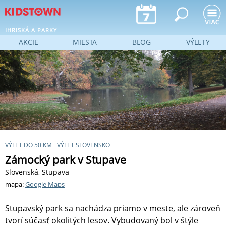
Jump to navigation
IHRISKÁ A PARKY
AKCIE
MIESTA
BLOG
VÝLETY
VÝLET DO 50 KM
VÝLET SLOVENSKO
Zámocký park v Stupave
Slovenská, Stupava
mapa:
Google Maps
Stupavský park sa nachádza priamo v meste, ale zároveň
tvorí súčasť okolitých lesov. Vybudovaný bol v štýle