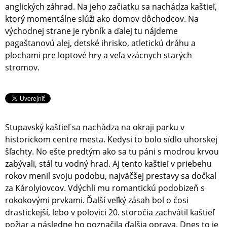
anglických záhrad. Na jeho začiatku sa nachádza kaštieľ,
ktorý momentálne slúži ako domov dôchodcov. Na
východnej strane je rybník a ďalej tu nájdeme
pagaštanovú alej, detské ihrisko, atletickú dráhu a
plochami pre loptové hry a veľa vzácnych starých
stromov.
Stupavský kaštieľ sa nachádza na okraji parku v
historickom centre mesta. Kedysi to bolo sídlo uhorskej
šľachty. No ešte predtým ako sa tu páni s modrou krvou
zabývali, stál tu vodný hrad. Aj tento kaštieľ v priebehu
rokov menil svoju podobu, najväčšej prestavy sa dočkal
za Károlyiovcov. Vdýchli mu romantickú podobizeň s
rokokovými prvkami. Ďalší veľký zásah bol o čosi
drastickejší, lebo v polovici 20. storočia zachvátil kaštieľ
požiar a následne ho poznačila ďalšia oprava. Dnes to je