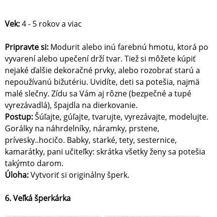
Vek:
4 - 5 rokov a viac
Pripravte si:
Modurit alebo inú farebnú hmotu, ktorá po
vyvarení alebo upečení drží tvar. Tiež si môžete kúpiť
nejaké ďalšie dekoračné prvky, alebo rozobrať starú a
nepoužívanú bižutériu. Uvidíte, deti sa potešia, najmä
malé slečny. Zídu sa Vám aj rôzne (bezpečné a tupé
vyrezávadlá), špajdla na dierkovanie.
Postup:
Šúľajte, gúľajte, tvarujte, vyrezávajte, modelujte.
Gorálky na náhrdelníky, náramky, prstene,
prívesky..hocičo. Babky, starké, tety, sesternice,
kamarátky, pani učiteľky: skrátka všetky ženy sa potešia
takýmto darom.
Úloha:
Vytvoriť si originálny šperk.
6. Veľká šperkárka