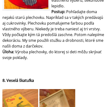
vlastného výberu, sekundové
lepidlo.
Postup:
Pohľadajte doma
nejakú starú plechovku. Napríklad sa v takých predávajú
aj cukrovinky. Plechovku pomaľujeme farbou podľa
vlastného výberu. Niekedy je treba naniesť aj tri vrstvy.
Vždy počkajte kým tá predošlá zaschne. Potom nalepíme
dekoráciu. My sme použili stužku a drobnosti, ktoré sme
našli doma z darčekov.
Úloha:
Výroba plechovky, do ktorej si deti môžu skrývať
svoje poklady.
8. Veselá škatuľka