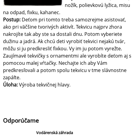
nožík, polievkovú lyžica, misu
na odpad, fixku, kahanec.
Postup:
Deťom pri tomto treba samozrejme asistovať,
ako pri väčšine tvorivých aktivít. Tekvicu najprv zhora
nakrojíte tak aby ste sa dostali dnu. Potom vyberiete
dužinu a jadrá. Ak chcú deti vyrobiť tekvici nejakú tvár,
môžu si ju predkresliť fixkou. Vy im ju potom vyrežte.
Zaujímavé tekvičky s ornamentmi ale vyrobíte deťom aj s
pomocou malej vŕtačky. Nechajte ich aby Vám
predkresľovali a potom spolu tekvicu v tme slávnostne
zapáľte.
Úloha:
Výroba tekvičnej hlavy.
Odporúčame
Vodárenská záhrada