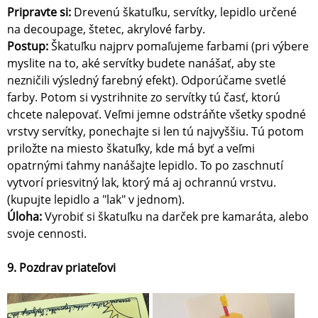
Pripravte si:
Drevenú škatuľku, servítky, lepidlo určené
na decoupage, štetec, akrylové farby.
Postup:
Škatuľku najprv pomaľujeme farbami (pri výbere
myslite na to, aké servítky budete nanášať, aby ste
nezničili výsledný farebný efekt). Odporúčame svetlé
farby. Potom si vystrihnite zo servítky tú časť, ktorú
chcete nalepovať. Veľmi jemne odstráňte všetky spodné
vrstvy servítky, ponechajte si len tú najvyššiu. Tú potom
priložte na miesto škatuľky, kde má byť a veľmi
opatrnými ťahmy nanášajte lepidlo. To po zaschnutí
vytvorí priesvitný lak, ktorý má aj ochrannú vrstvu.
(kupujte lepidlo a "lak" v jednom).
Úloha:
Vyrobiť si škatuľku na darček pre kamaráta, alebo
svoje cennosti.
9. Pozdrav priateľovi