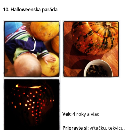
10. Halloweenska paráda
Vek:
4 roky a viac
Pripravte si:
vŕtačku, tekvicu,