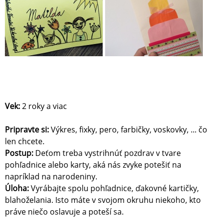
Vek:
2 roky a viac
Pripravte si:
Výkres, fixky, pero, farbičky, voskovky, ... čo
len chcete.
Postup:
Deťom treba vystrihnúť pozdrav v tvare
pohľadnice alebo karty, aká nás zvyke potešiť na
napríklad na narodeniny.
Úloha:
Vyrábajte spolu pohľadnice, ďakovné kartičky,
blahoželania. Isto máte v svojom okruhu niekoho, kto
práve niečo oslavuje a poteší sa.