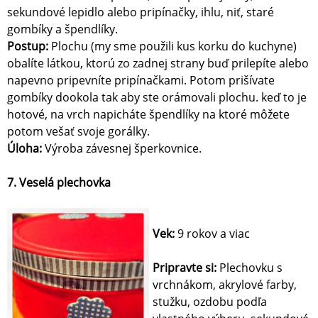
sekundové lepidlo alebo pripínačky, ihlu, niť, staré
gombíky a špendlíky.
Postup:
Plochu (my sme použili kus korku do kuchyne)
obalíte látkou, ktorú zo zadnej strany buď prilepíte alebo
napevno pripevníte pripínačkami. Potom prišívate
gombíky dookola tak aby ste orámovali plochu. keď to je
hotové, na vrch napicháte špendlíky na ktoré môžete
potom vešať svoje gorálky.
Úloha:
Výroba závesnej šperkovnice.
7. Veselá plechovka
Vek:
9 rokov a viac
Pripravte si:
Plechovku s
vrchnákom, akrylové farby,
stužku, ozdobu podľa