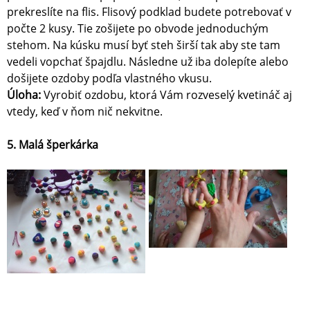
prekreslíte na flis. Flisový podklad budete potrebovať v
počte 2 kusy. Tie zošijete po obvode jednoduchým
stehom. Na kúsku musí byť steh širší tak aby ste tam
vedeli vopchať špajdlu. Následne už iba dolepíte alebo
došijete ozdoby podľa vlastného vkusu.
Úloha:
Vyrobiť ozdobu, ktorá Vám rozveselý kvetináč aj
vtedy, keď v ňom nič nekvitne.
5. Malá šperkárka