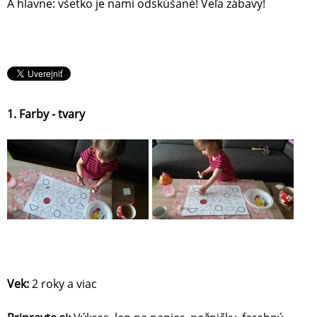
A hlavne: všetko je nami odskúšané! Veľa zábavy!
1. Farby - tvary
Vek:
2 roky a viac