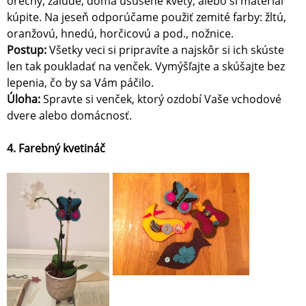
orechy, žalude, doma usušené kvety, alebo si materiál
kúpite. Na jeseň odporúčame použiť zemité farby: žltú,
oranžovú, hnedú, horčicovú a pod., nožnice.
Postup:
Všetky veci si pripravíte a najskôr si ich skúste
len tak poukladať na venček. Vymýšľajte a skúšajte bez
lepenia, čo by sa Vám páčilo.
Úloha:
Spravte si venček, ktorý ozdobí Vaše vchodové
dvere alebo domácnosť.
4. Farebný kvetináč