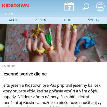
Jump to navigation
BLOG
AKCIE
MIESTA
BLOG
VÝLETY
05.10.2015
Jesenné tvorivé dielne
Je tu jeseň a Kidstown pre Vás pripravil jesenný balíček,
ktorý otvorte vždy, keď sa počasie vzbúri a Vám dôjdu
nápady. Nájdete v ňom námety, čo robiť s deťmi
menšími aj väčšími a možno sa niečo nové naučíte aj vy.