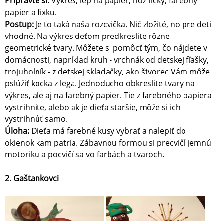
Pripravte si:
Výkres, lep na papier, nožničky, farebný
papier a fixku.
Postup:
Je to taká naša rozcvička. Nič zložité, no pre deti
vhodné. Na výkres deťom predkreslite rôzne
geometrické tvary. Môžete si pomôcť tým, čo nájdete v
domácnosti, napríklad kruh - vrchnák od detskej fľašky,
trojuholník - z detskej skladačky, ako štvorec Vám môže
pslúžiť kocka z lega. Jednoducho obkreslite tvary na
výkres, ale aj na farebný papier. Tie z farebného papiera
vystrihnite, alebo ak je dieťa staršie, môže si ich
vystrihnúť samo.
Úloha:
Dieťa má farebné kusy vybrať a nalepiť do
okienok kam patria. Zábavnou formou si precvičí jemnú
motoriku a pocvičí sa vo farbách a tvaroch.
2. Gaštankovci