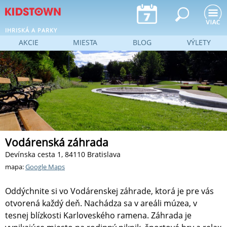
Jump to navigation
IHRISKÁ A PARKY
AKCIE
MIESTA
BLOG
VÝLETY
Vodárenská záhrada
Devínska cesta 1, 84110 Bratislava
mapa:
Google Maps
Oddýchnite si vo Vodárenskej záhrade, ktorá je pre vás
otvorená každý deň. Nachádza sa v areáli múzea, v
tesnej blízkosti Karloveského ramena. Záhrada je