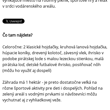
vynikajúce miesto na rodinný piknik, športové hry a relax
v srdci vodárenského areálu.
Čo tam nájdete?
Celoročne: 2 klasické hojdačky, kruhová lanová hojdačka,
húpacie koníky, drevený kolotoč, závesný vlek, ihrisko v
podobe pirátskej lode s malou lezeckou stienkou, malá
pirátska loď, detské futbalové ihrisko, posilňovač nôh
(môžu ho využiť aj dospelí)
Záhrada má 1 hektár - je preto dostatočne veľká na
rôzne športové aktivity pre deti i dospelých. Pohľad na
zelený areál s vodnými prvkami si návštevníci môžu
vychutnať aj z vyhliadkovej veže.