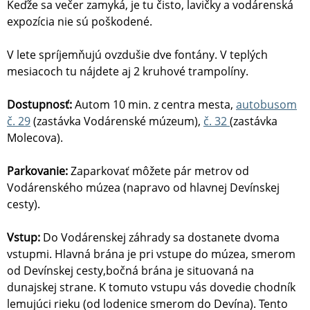
Keďže sa večer zamyká, je tu čisto, lavičky a vodárenská
expozícia nie sú poškodené.
V lete spríjemňujú ovzdušie dve fontány. V teplých
mesiacoch tu nájdete aj 2 kruhové trampolíny.
Dostupnosť:
Autom 10 min. z centra mesta,
autobusom
č. 29
(zastávka Vodárenské múzeum),
č. 32
(zastávka
Molecova).
Parkovanie:
Zaparkovať môžete pár metrov od
Vodárenského múzea (napravo od hlavnej Devínskej
cesty).
Vstup:
Do Vodárenskej záhrady sa dostanete dvoma
vstupmi. Hlavná brána je pri vstupe do múzea, smerom
od Devínskej cesty,bočná brána je situovaná na
dunajskej strane. K tomuto vstupu vás dovedie chodník
lemujúci rieku (od lodenice smerom do Devína). Tento