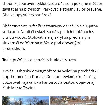
chodník je zároveň cyklotrasou čiže sem pokojne môžete
zavítať aj na bicykloch. Parkovacie stojany sú pripravené.
Oba vstupy sú bezbariérové.
Občerstvenie:
Bufet či reštaurácia v areáli nie sú, pitná
voda áno. Napiť či ovlažiť sa dá v piatich fontánach s
pitnou vodou. Stolovať, ale aj skryť sa pred silným
slnkom či dažďom sa môžete pod dreveným
prístreškom.
Toalety:
WC je k dispozícii v budove Múzea.
Ak vás už ihrisko omrzí,môžete sa vydať na prechádzku
popri ramenách Dunaja. Deti tam zvyknú kŕmiť kačky,
pozorovať kajakárov a kanoistov a cestou objavíte aj
Klub Marka Twaina.