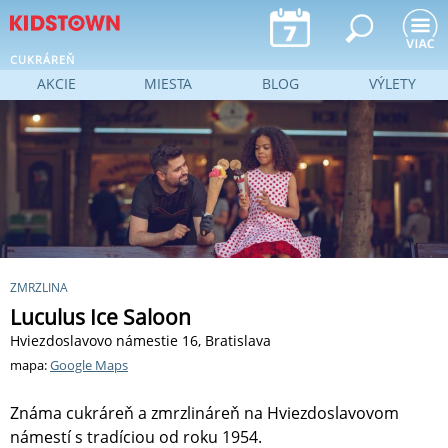
Jump to navigation
CUKRÁREŇ
AKCIE
MIESTA
BLOG
VÝLETY
ZMRZLINA
Luculus Ice Saloon
Hviezdoslavovo námestie 16, Bratislava
mapa:
Google Maps
Známa cukráreň a zmrzlináreň na Hviezdoslavovom
námestí s tradíciou od roku 1954.