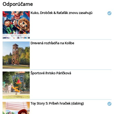
Odporúčame
Kuko, Drobček & Raťafák znovu zasahujú
CITYLIFE
Drevená rozhľadňa na Kolibe
Športové ihrisko Páričková
Toy Story 5: Príbeh hračiek (dabing)